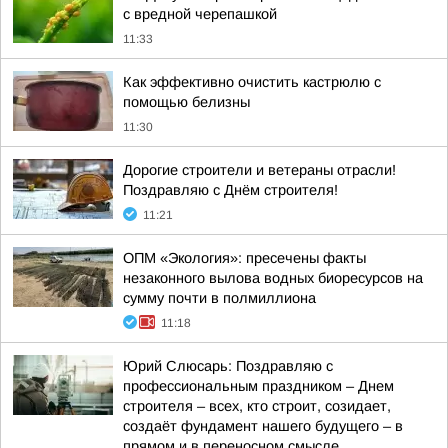
с вредной черепашкой
11:33
Как эффективно очистить кастрюлю с
помощью белизны
11:30
Дорогие строители и ветераны отрасли!
Поздравляю с Днём строителя!
11:21
ОПМ «Экология»: пресечены факты
незаконного вылова водных биоресурсов на
сумму почти в полмиллиона
11:18
Юрий Слюсарь: Поздравляю с
профессиональным праздником – Днем
строителя – всех, кто строит, созидает,
создаёт фундамент нашего будущего – в
прямом и в переносном смысле