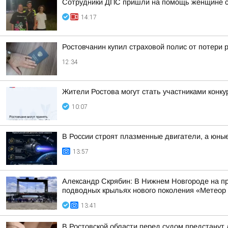
Сотрудники ДПС пришли на помощь женщине с 
14:17
Ростовчанин купил страховой полис от потери 
12:34
Жители Ростова могут стать участниками конку
10:07
В России строят плазменные двигатели, а юны
13:57
Александр Скрябин: В Нижнем Новгороде на пр
подводных крыльях нового поколения «Метеор
13:41
В Ростовской области перед судом предстанут