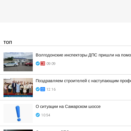
ТОП
Волгодонские инспекторы ДПС пришли на помо
09:09
Поздравляем строителей с наступающим проф
12:16
О ситуации на Самарском шоссе
10:54