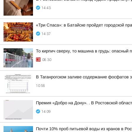
14:43
«Три Спаса»: в Батайске пройдет городской пр
14:37
То кирпич сверху, то машина в грудь: опасный
08:30
В Таганрогском заливе содержание фосфатов за
10:58
Премия «Добро на Дону». . В Ростовской облас
14:09
Почти 10% проб питьевой воды из кранов в Ро