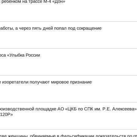
ребёнком на трассе М-4 «Дон»
работы, а через пять дней попал под сокращение
рса «Улыбка России
е изоретатели получают мировое признание
оизводственной площадке АО «ЦКБ по СПК им. Р.Е. Алексеева» с
 120Р»
 две женщины, обвиняемые в фальсификации доказательств по г