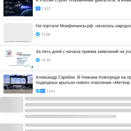
В России строят плазменные двигатели, а юны
13:57
На портале Моифинансы.рф. началось народное
15:04
За пять дней с начала приема заявлений на уч
16:30
Александр Скрябин: В Нижнем Новгороде на пр
подводных крыльях нового поколения «Метеор
13:41