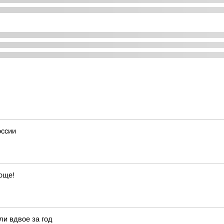
оссии
още!
ли вдвое за год