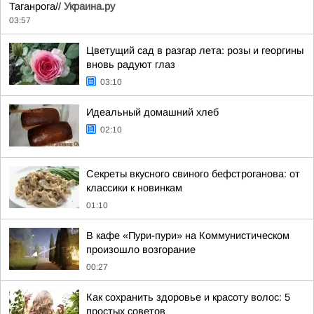
Таганрога//
Украина.ру
03:57
Цветущий сад в разгар лета: розы и георгины
вновь радуют глаз
03:10
Идеальный домашний хлеб
02:10
Секреты вкусного свиного бефстроганова: от
классики к новинкам
01:10
В кафе «Пури-пури» на Коммунистическом
произошло возгорание
00:27
Как сохранить здоровье и красоту волос: 5
простых советов