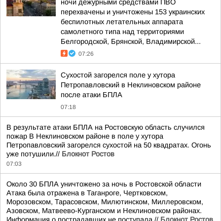
ночи дежурными средствами ПВО
перехвачены и уничтожены 153 украинских
беспилотных летательных аппарата
самолетного типа над территориями
Белгородской, Брянской, Владимирской...
07:26
Сухостой загорелся поле у хутора
Петропавловский в Неклиновском районе
после атаки БПЛА
07:18
В результате атаки БПЛА на Ростовскую область случился
пожар В Неклиновском районе в поле у хутора
Петропавловский загорелся сухостой на 50 квадратах. Огонь
уже потушили.//
Блокнот Ростов
07:03
Около 30 БПЛА уничтожено за ночь в Ростовской области
Атака была отражена в Таганроге, Чертковском,
Морозовском, Тарасовском, Милютинском, Миллеровском,
Азовском, Матвеево-Курганском и Неклиновском районах.
Информация о пострадавших не поступала.//
Блокнот Ростов