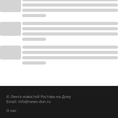
© Лента новостей Ростова-на-Дону
Email:
info@news-don.ru
О нас