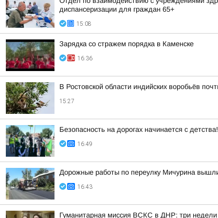
Отдел по взаимодействию с учреждениями здра
диспансеризации для граждан 65+
15:08
Зарядка со стражем порядка в Каменске
16:36
В Ростовской области индийских воробьёв поч
15:27
Безопасность на дорогах начинается с детства!
16:49
Дорожные работы по переулку Мичурина вышл
16:43
Гуманитарная миссия ВСКС в ДНР: три недели