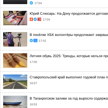
17:04
Юрий Слюсарь: На Дону продолжается детска
17:04
В посёлке ХБК волонтёры продолжают закраши
17:01
Летняя обувь 2025: Тренды, которые нельзя пр
17:00
Ставропольский край выполнил годовой план п
16:57
В Таганрогском заливе за год выросло содер
16:53