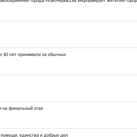
воохранения города Новочеркасска информирует жителей города 
ти 30 лет принимали за обычных
и на финальный этап
 помощи, единства и добрых дел