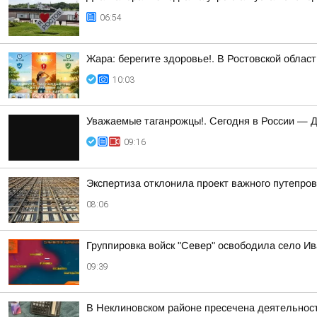
06:54
Жара: берегите здоровье!. В Ростовской облас
10:03
Уважаемые таганрожцы!. Сегодня в России — 
09:16
Экспертиза отклонила проект важного путепров
08:06
Группировка войск "Север" освободила село Ив
09:39
В Неклиновском районе пресечена деятельност