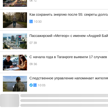
08:12
Как сохранить энергию после 55: секреты долг
10:30
Пассажирский «Метеор» с именем «Андрей Бай
07:39
С начала года в Таганроге выявили 17 случае
09:36
Следственное управление напоминает жителям
10:03