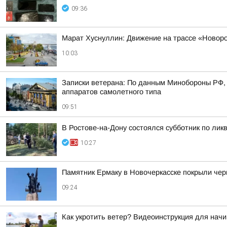
09:36
Марат Хуснуллин: Движение на трассе «Новор
10:03
Записки ветерана: По данным Минобороны РФ, 
аппаратов самолетного типа
09:51
В Ростове-на-Дону состоялся субботник по ли
10:27
Памятник Ермаку в Новочеркасске покрыли чер
09:24
Как укротить ветер? Видеоинструкция для на