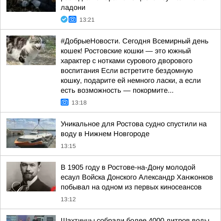
ладони
13:21
#ДобрыеНовости. Сегодня Всемирный день
кошек! Ростовские кошки — это южный
характер с нотками сурового дворового
воспитания Если встретите бездомную
кошку, подарите ей немного ласки, а если
есть возможность — покормите...
13:18
Уникальное для Ростова судно спустили на
воду в Нижнем Новгороде
13:15
В 1905 году в Ростове-на-Дону молодой
есаул Войска Донского Александр Ханжонков
побывал на одном из первых киносеансов
13:12
Шахтинцы собрали более 4000 литров воды