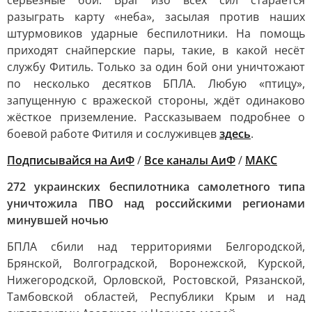
серьёзные бои. Враг изо всех сил старается
разыграть карту «неба», засылая против наших
штурмовиков ударные беспилотники. На помощь
приходят снайперские пары, такие, в какой несёт
службу Фитиль. Только за один бой они уничтожают
по несколько десятков БПЛА. Любую «птицу»,
запущенную с вражеской стороны, ждёт одинаково
жёсткое приземление. Рассказываем подробнее о
боевой работе Фитиля и сослуживцев
здесь
.
Подписывайся на АиФ
/
Все каналы АиФ
/
MAКС
272 украинских беспилотника самолетного типа
уничтожила ПВО над российскими регионами
минувшей ночью
БПЛА сбили над территориями Белгородской,
Брянской, Волгоградской, Воронежской, Курской,
Нижегородской, Орловской, Ростовской, Рязанской,
Тамбовской областей, Республики Крым и над