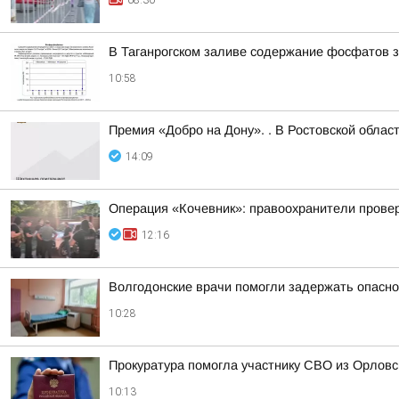
08:30
В Таганрогском заливе содержание фосфатов за
10:58
Премия «Добро на Дону». . В Ростовской облас
14:09
Операция «Кочевник»: правоохранители прове
12:16
Волгодонские врачи помогли задержать опасно
10:28
Прокуратура помогла участнику СВО из Орловс
10:13