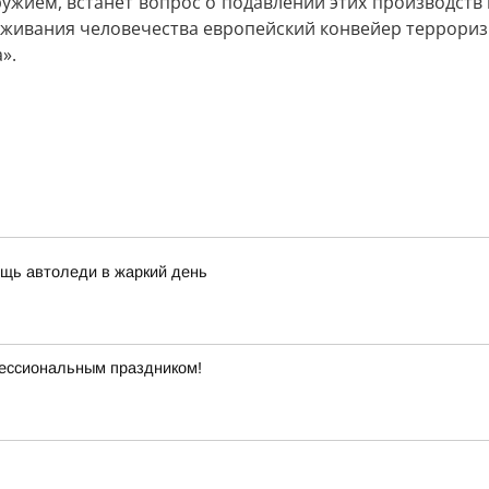
ужием, встанет вопрос о подавлении этих производств 
 выживания человечества европейский конвейер террори
».
щь автоледи в жаркий день
ессиональным праздником!