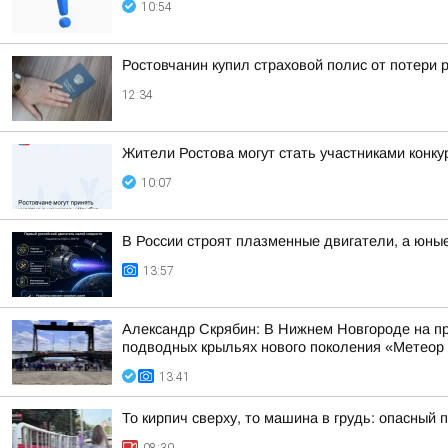
10:54
Ростовчанин купил страховой полис от потери 
12:34
Жители Ростова могут стать участниками конку
10:07
В России строят плазменные двигатели, а юны
13:57
Александр Скрябин: В Нижнем Новгороде на пр
подводных крыльях нового поколения «Метеор
13:41
То кирпич сверху, то машина в грудь: опасный