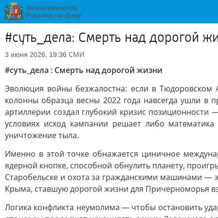
#суть_дела: Смерть над дорогой ж
СМИ
3 июня 2026, 19:36
#суть_дела : Смерть над дорогой жизни
Эволюция войны безжалостна: если в Тюдоровском А
колонны образца весны 2022 года навсегда ушли в 
артиллерии создал глубокий кризис позиционности 
условиях исход кампании решает либо математика 
уничтожение тыла.
Именно в этой точке обнажается циничное междуна
ядерной кнопке, способной обнулить планету, проиг
Старобельске и охота за гражданскими машинами — эт
Крыма, ставшую дорогой жизни для Причерноморья вз
Логика конфликта неумолима — чтобы остановить уда