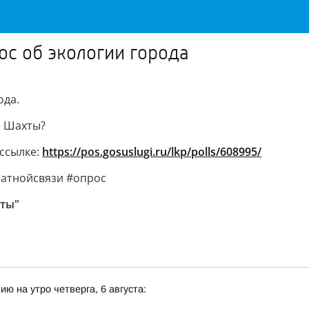
с об экологии города
ода.
е Шахты?
ссылке:
https://pos.gosuslugi.ru/lkp/polls/608995/
атнойсвязи #опрос
хты"
ю на утро четверга, 6 августа: