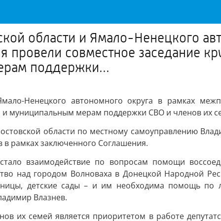
кой области и Ямало-Ненецкого авт
 провели совместное заседание кру
рам поддержки...
Ямало-Ненецкого автономного округа в рамках межп
м и муниципальным мерам поддержки СВО и членов их с
Ростовской области по местному самоуправлению Влади
в в рамках заключенного Соглашения.
 стало взаимодействие по вопросам помощи воссоед
тво над городом Волноваха в Донецкой Народной Рес
ницы, детские сады – и им необходима помощь по л
ладимир Влазнев.
нов их семей является приоритетом в работе депутат