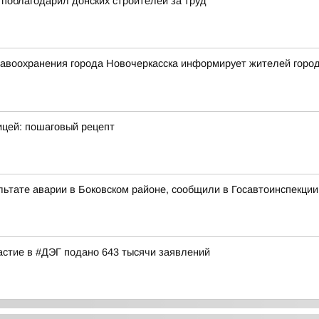
поблагодарил донских строителей за труд
воохранения города Новочеркасска информирует жителей города 
ицей: пошаговый рецепт
льтате аварии в Боковском районе, сообщили в Госавтоинспекции
астие в #ДЭГ подано 643 тысячи заявлений