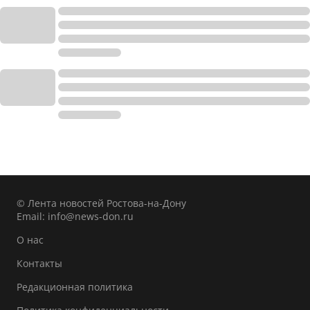
© Лента новостей Ростова-на-Дону
Email:
info@news-don.ru
О нас
Контакты
Редакционная политика