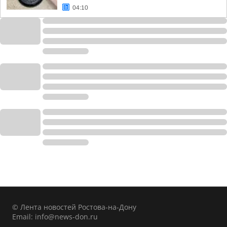
04:10
© Лента новостей Ростова-на-Дону
Email:
info@news-don.ru