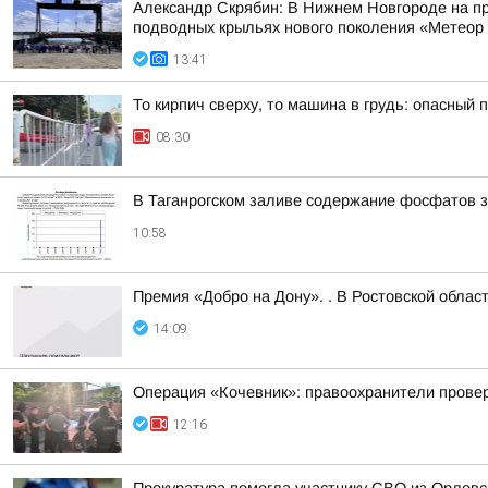
Александр Скрябин: В Нижнем Новгороде на пр
подводных крыльях нового поколения «Метеор
13:41
То кирпич сверху, то машина в грудь: опасный
08:30
В Таганрогском заливе содержание фосфатов за
10:58
Премия «Добро на Дону». . В Ростовской облас
14:09
Операция «Кочевник»: правоохранители прове
12:16