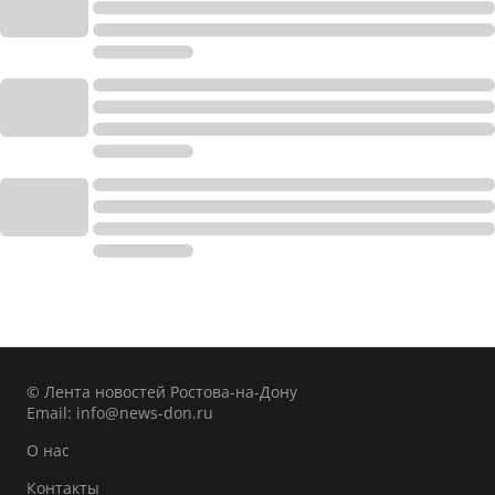
© Лента новостей Ростова-на-Дону
Email:
info@news-don.ru
О нас
Контакты