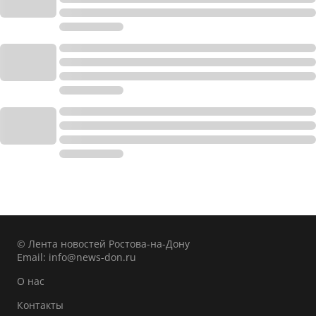
© Лента новостей Ростова-на-Дону
Email:
info@news-don.ru
О нас
Контакты