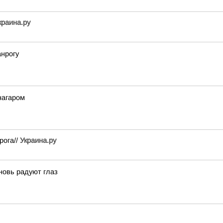
краина.ру
нрогу
нагаром
рога//
Украина.ру
вновь радуют глаз