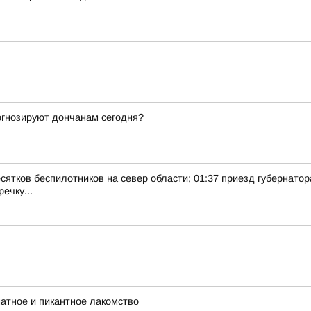
рогнозируют дончанам сегодня?
есятков беспилотников на север области; 01:37 приезд губернатор
ечку...
матное и пикантное лакомство