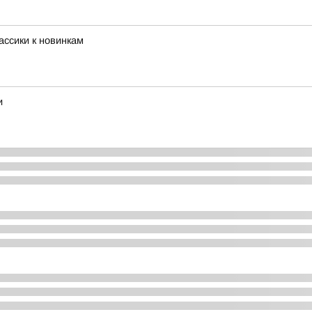
ассики к новинкам
и