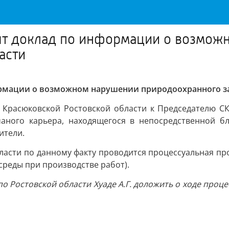
ят доклад по информации о возмож
асти
ормации о возможном нарушении природоохранного за
расюковской Ростовской области к Председателю СК 
аного карьера, находящегося в непосредственной бл
ители.
ласти по данному факту проводится процессуальная пр
среды при производстве работ).
о Ростовской области Хуаде А.Г. доложить о ходе проц